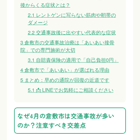
後からくる症状とは？
2.1
レントゲンに写らない筋肉や靭帯の
ダメージ
2.2
交通事故後に出やすい代表的な症状
3
倉敷市の交通事故治療は「あいあい接骨
院」での専門施術が大切
3.1
自賠責保険の適用で「自己負担0円」
4
倉敷市で「あいあい」が選ばれる理由
5
まとめ：早めの通院が回復の近道です
5.1
📩 LINEでお気軽にご相談ください
なぜ4月の倉敷市は交通事故が多い
のか？注意すべき交差点