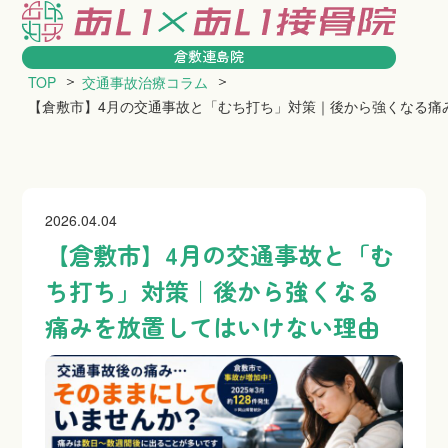
倉敷連島院
TOP
交通事故治療コラム
【倉敷市】4月の交通事故と「むち打ち」対策｜後から強くなる痛
当院について
料
よくあるご質問
交通
2026.04.04
交通事故コラム
口コ
【倉敷市】4月の交通事故と「む
ち打ち」対策｜後から強くなる
痛みを放置してはいけない理由
交通事故治療の基本
むちうちの症状と原因
交通事故後の主な症状