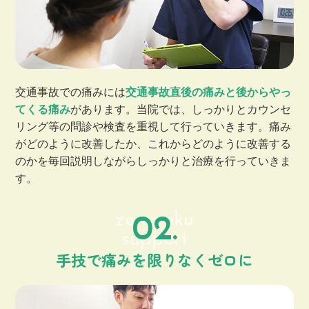
交通事故での痛みには
交通事故直後の痛みと後からやっ
てくる痛み
があります。当院では、しっかりとカウンセ
リング等の問診や検査を重視して行っていきます。痛み
がどのように改善したか、これからどのように改善する
のかを毎回説明しながらしっかりと治療を行っていきま
す。
zenryoku
02.
support
手技で痛みを限りなくゼロに