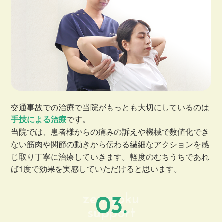
交通事故での治療で当院がもっとも大切にしているのは
手技による治療
です。
当院では、患者様からの痛みの訴えや機械で数値化でき
ない筋肉や関節の動きから伝わる繊細なアクションを感
じ取り丁寧に治療していきます。軽度のむちうちであれ
ば1度で効果を実感していただけると思います。
zenryoku
03.
support