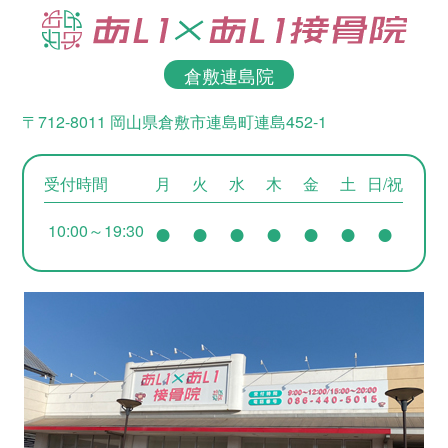
倉敷連島院
〒712-8011 岡山県倉敷市連島町連島452-1
受付時間
月
火
水
木
金
土
日/祝
●
●
●
●
●
●
●
10:00～19:30