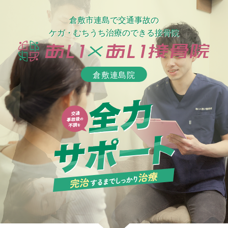
倉敷市連島で交通事故の
メニュー
倉敷連島院
ケガ・むちうち治療のできる接骨院
当院について
料金一覧
倉敷連島院
よくあるご質問
交通事故治療例
交通事故コラム
口コミを見る
交通事故治療の基本
むちうちの症状と原因
交通事故後の主な症状